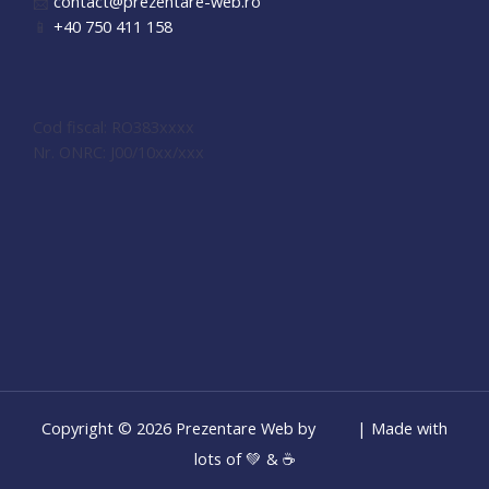
📨
contact@prezentare-web.ro
📱
+40 750 411 158
Cod fiscal: RO383xxxx
Nr. ONRC: J00/10xx/xxx
Copyright © 2026 Prezentare Web by
| Made with
lots of 💚 & ☕