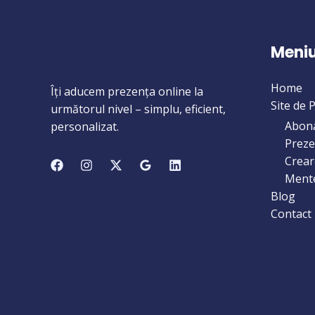
Meni
Home
Îți aducem prezența online la
Site de 
următorul nivel – simplu, eficient,
Abona
personalizat.
Preze
Crear
Mente
Blog
Contact