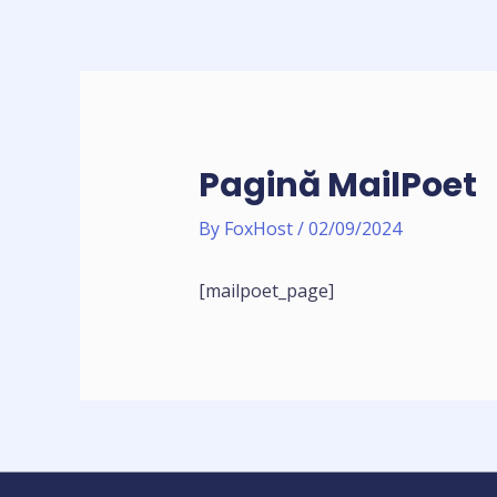
Skip
to
content
Pagină MailPoet
By
FoxHost
/
02/09/2024
[mailpoet_page]