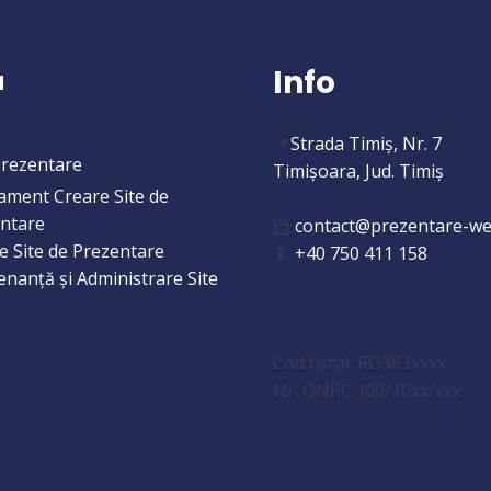
Info
u
📌
Strada Timiș, Nr. 7
Prezentare
Timișoara, Jud. Timiș
ment Creare Site de
ntare
📨
contact@prezentare-we
e Site de Prezentare
📱
+40 750 411 158
nanță și Administrare Site
Cod fiscal: RO383xxxx
Nr. ONRC: J00/10xx/xxx